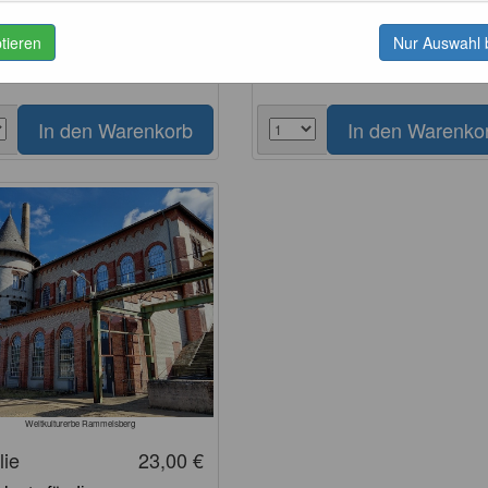
karte für die Museumshäuser
Tageskarte für die
ptieren
Nur Auswahl 
Tage ohne Führung
Museumshäuser über Tage
ohne Führung
Weltkulturerbe Rammelsberg
lie
23,00 €