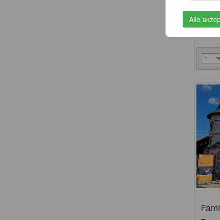
Tages
Alle akze
über 
Fami