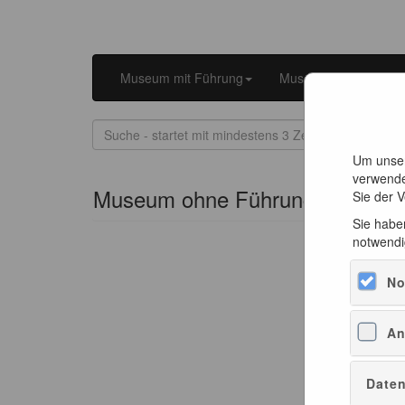
Museum mit Führung
Museum ohne Führu
Um unser
verwende
Museum ohne Führung
Sie der 
Sie haben
notwendi
No
An
Daten
Erw