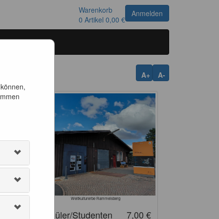
Warenkorb
Anmelden
0
Artikel
0,00 €
A+
A-
 können,
timmen
Weltkulturerbe Rammelsberg
0 €
Schüler/Studenten
7,00 €