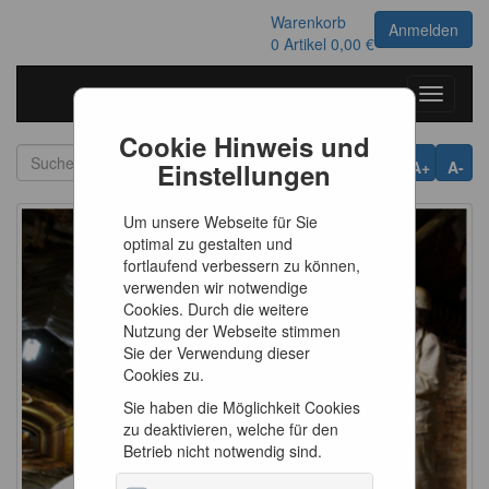
Warenkorb
Anmelden
0
Artikel
0,00 €
Toggle
navigati
Cookie Hinweis und
Einstellungen
A+
A-
Um unsere Webseite für Sie
optimal zu gestalten und
fortlaufend verbessern zu können,
verwenden wir notwendige
Cookies. Durch die weitere
Nutzung der Webseite stimmen
Sie der Verwendung dieser
Cookies zu.
Sie haben die Möglichkeit Cookies
zu deaktivieren, welche für den
Betrieb nicht notwendig sind.