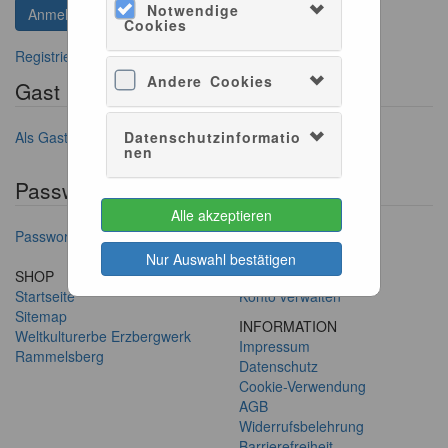
Notwendige
Cookies
Registrieren, wenn Sie kein Konto besitzen
Andere Cookies
Gast Login
Als Gast anmelden
Datenschutzinformatio
nen
Passwort vergessen?
Alle akzeptieren
Passwort anfordern
Nur Auswahl bestätigen
SHOP
SERVICE
Startseite
Konto verwalten
Sitemap
INFORMATION
Weltkulturerbe Erzbergwerk
Impressum
Rammelsberg
Datenschutz
Cookie-Verwendung
AGB
Widerrufsbelehrung
Barrierefreiheit