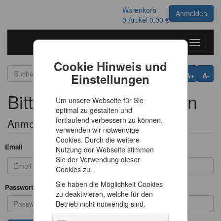
Warenkorb
Anmelden
0
Artikel
0,00 €
Toggle
navigati
Cookie Hinweis und
Einstellungen
A+
A-
Bitte melden Sie sich an
Um unsere Webseite für Sie
optimal zu gestalten und
fortlaufend verbessern zu können,
Anmeldeformular
verwenden wir notwendige
Cookies. Durch die weitere
Email
Nutzung der Webseite stimmen
Sie der Verwendung dieser
Cookies zu.
Sie haben die Möglichkeit Cookies
Passwort
zu deaktivieren, welche für den
Betrieb nicht notwendig sind.