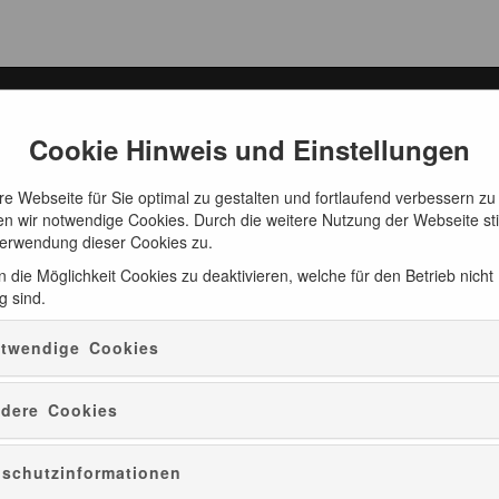
ng
Cookie Hinweis und Einstellungen
e Webseite für Sie optimal zu gestalten und fortlaufend verbessern zu
n wir notwendige Cookies. Durch die weitere Nutzung der Webseite s
Der Roeder-Stollen
Verwendung dieser Cookies zu.
 die Möglichkeit Cookies zu deaktivieren, welche für den Betrieb nicht
g sind.
Der Roeder - Stollen. Auf dem Weg des Wassers durch d
twendige Cookies
Folgen Sie dem Weg des Wassers durch ein altes Stollensystem
denen einst die Gruben entwässert und Erze gefördert wurden.
dere Cookies
Der Roeder-Stollen, benannt nach seinem Schöpfer Oberbergmei
Gesamtheit ein über 200 Jahre altes System von Energieleitu
schutzinformationen
den Bergbau am Rammelsberg möglich machte.