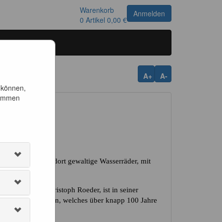
Warenkorb
Anmelden
0
Artikel
0,00 €
A+
A-
 können,
timmen
en Berg
 und erleben Sie dort gewaltige Wasserräder, mit
ster Johann Christoph Roeder, ist in seiner
ngen und Maschinen, welches über knapp 100 Jahre