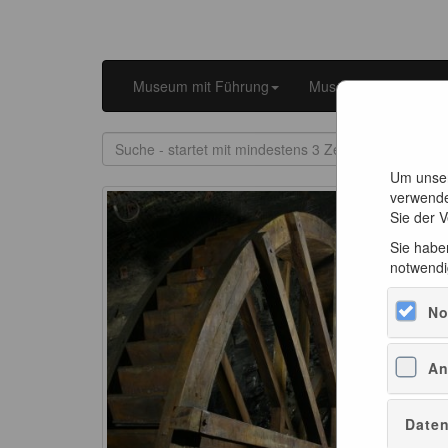
Museum mit Führung
Museum ohne Führu
Um unser
verwende
Sie der 
Sie haben
notwendi
No
An
Daten