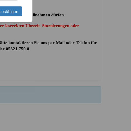
bestätigen
 an der Führung teilnehmen dürfen
.
der korrekten Uhrzeit. Stornierungen oder
itte kontaktieren Sie uns per Mail oder Telefon für
er 05321 750 0.