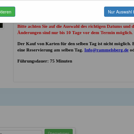
ptieren
Nur Auswahl 
Bitte beachten Sie, dass Kinder unter 4 Jahren leider nicht
Bitte achten Sie auf die Auswahl des richtigen Datums und 
Änderungen sind nur bis 10 Tage vor dem Termin möglich.
Der Kauf von Karten für den selben Tag ist nicht möglich. B
eine Reservierung am selben Tag.
Info@rammelsberg.de
od
Führungsdauer: 75 Minuten
Übernehmen