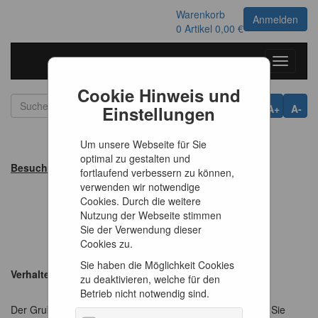
Warenkorb
Anmelden
0
Artikel
0,00 €
Toggle
navigati
Cookie Hinweis und
Einstellungen
A+
A-
Um unsere Webseite für Sie
optimal zu gestalten und
Besucherordnung
fortlaufend verbessern zu können,
verwenden wir notwendige
Cookies. Durch die weitere
Nutzung der Webseite stimmen
Sie der Verwendung dieser
Cookies zu.
Sie haben die Möglichkeit Cookies
Verhalten auf dem Museumsgelände
zu deaktivieren, welche für den
Betrieb nicht notwendig sind.
Der Gruben- und Aufbereitungsbetrieb ruhen seit Jahren. Sie