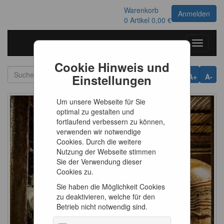
Warenkorb
Anmelden
0
Artikel
0,00 €
Toggle
navigati
Cookie Hinweis und
Einstellungen
A+
A-
Um unsere Webseite für Sie
optimal zu gestalten und
fortlaufend verbessern zu können,
verwenden wir notwendige
Cookies. Durch die weitere
Nutzung der Webseite stimmen
Sie der Verwendung dieser
Cookies zu.
Sie haben die Möglichkeit Cookies
zu deaktivieren, welche für den
Betrieb nicht notwendig sind.